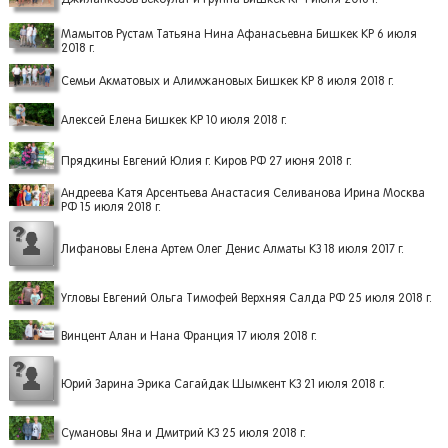
Мамытов Рустам Татьяна Нина Афанасьевна Бишкек КР 6 июля
2018 г.
Семьи Акматовых и Алимжановых Бишкек КР 8 июля 2018 г.
Алексей Елена Бишкек КР 10 июля 2018 г.
Прядкины Евгений Юлия г. Киров РФ 27 июня 2018 г.
Андреева Катя Арсентьева Анастасия Селиванова Ирина Москва
РФ 15 июля 2018 г.
Лифановы Елена Артем Олег Денис Алматы КЗ 18 июля 2017 г.
Угловы Евгений Ольга Тимофей Верхняя Салда РФ 25 июля 2018 г.
Винцент Алан и Нана Франция 17 июля 2018 г.
Юрий Зарина Эрика Сагайдак Шымкент КЗ 21 июля 2018 г.
Сумановы Яна и Дмитрий КЗ 25 июля 2018 г.