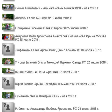
Семьи Акматовых и Алимжановых Бишкек КР 8 июля 2018 г.
Алексей Елена Бишкек КР 10 июля 2018 г.
Прядкины Евгений Юлия г. Киров РФ 27 июня 2018 г.
Андреева Катя Арсентьева Анастасия Селиванова Ирина Москва
РФ 15 июля 2018 г.
Лифановы Елена Артем Олег Денис Алматы КЗ 18 июля 2017 г.
Угловы Евгений Ольга Тимофей Верхняя Салда РФ 25 июля 2018 г.
Винцент Алан и Нана Франция 17 июля 2018 г.
Юрий Зарина Эрика Сагайдак Шымкент КЗ 21 июля 2018 г.
Сумановы Яна и Дмитрий КЗ 25 июля 2018 г.
Рябинины Александр Любовь Ярославль РФ 26 июля 2018 г.