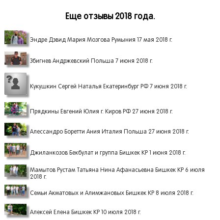
Еще отзывы 2018 года.
Эндре Дэвид Мария Мозгова Румыния 17 мая 2018 г.
Збигнев Андржевский Польша 7 июня 2018 г.
Кукушкин Сергей Наталья Екатеринбург РФ 7 июня 2018 г.
Прядкины Евгений Юлия г. Киров РФ 27 июня 2018 г.
Алессандро Боретти Ания Италия Польша 27 июня 2018 г.
Джиланкозов Бекбулат и группа Бишкек КР 1 июня 2018 г.
Мамытов Рустам Татьяна Нина Афанасьевна Бишкек КР 6 июля
2018 г.
Семьи Акматовых и Алимжановых Бишкек КР 8 июля 2018 г.
Алексей Елена Бишкек КР 10 июля 2018 г.