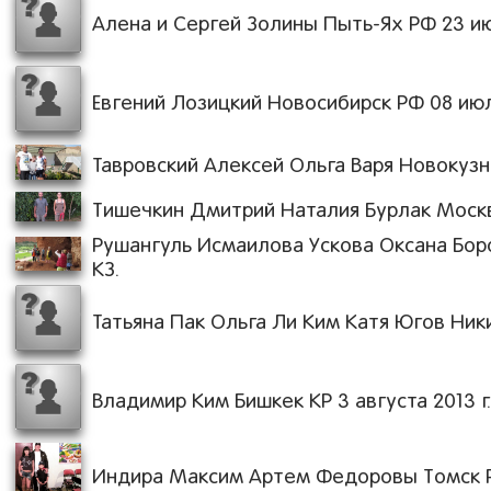
Алена и Сергей Золины Пыть-Ях РФ 23 июн
Евгений Лозицкий Новосибирск РФ 08 июля
Тавровский Алексей Ольга Варя Новокузне
Тишечкин Дмитрий Наталия Бурлак Москва
Рушангуль Исмаилова Ускова Оксана Бор
КЗ.
Татьяна Пак Ольга Ли Ким Катя Югов Ники
Владимир Ким Бишкек КР 3 августа 2013 г
Индира Максим Артем Федоровы Томск РФ