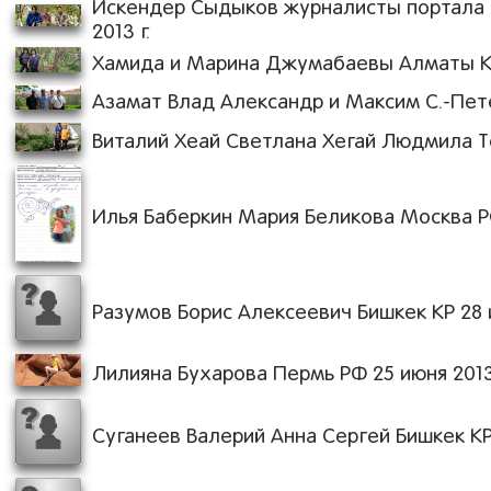
Искендер Сыдыков журналисты портала c
2013 г.
Хамида и Марина Джумабаевы Алматы Каз
Азамат Влад Александр и Максим С.-Пете
Виталий Хеай Светлана Хегай Людмила То
Илья Баберкин Мария Беликова Москва РФ 
Разумов Борис Алексеевич Бишкек КР 28 и
Лилияна Бухарова Пермь РФ 25 июня 2013 
Суганеев Валерий Анна Сергей Бишкек КР 