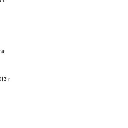
 г.
та
13 г.