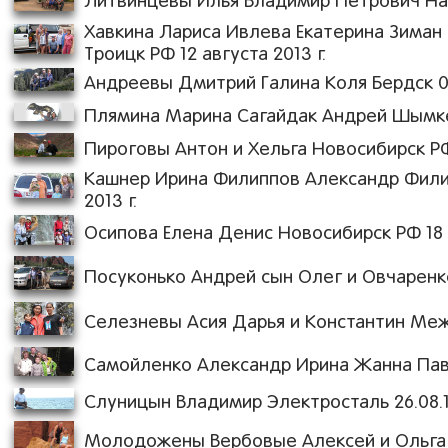
Литвинцевы Илья Владимир Петрович Ната
Хавкина Лариса Ивлева Екатерина Зиман
Троицк РФ 12 августа 2013 г.
Андреевы Дмитрий Галина Коля Бердск 09.
Плямина Марина Сагайдак Андрей Шымкент
Пироговы Антон и Хельга Новосибирск РФ 
Кашнер Ирина Филиппов Александр Филип
2013 г.
Осипова Елена Денис Новосибирск РФ 18 а
Посуконько Андрей сын Олег и Овчаренко
Селезневы Асия Дарья и Константин Межд
Самойленко Александр Ирина Жанна Павел
Слуницын Владимир Электросталь 26.08.11
Молодожены Вербовые Алексей и Ольга Ко