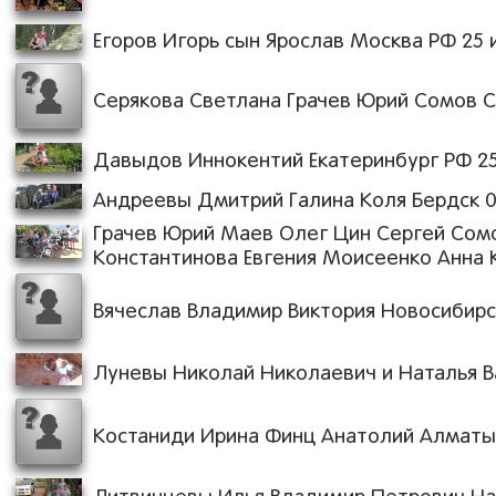
Егоров Игорь сын Ярослав Москва РФ 25 и
Серякова Светлана Грачев Юрий Сомов Се
Давыдов Иннокентий Екатеринбург РФ 25 
Андреевы Дмитрий Галина Коля Бердск 09.
Грачев Юрий Маев Олег Цин Сергей Сом
Константинова Евгения Моисеенко Анна
Вячеслав Владимир Виктория Новосибирск 
Луневы Николай Николаевич и Наталья Ва
Костаниди Ирина Финц Анатолий Алматы К