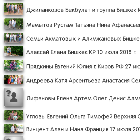
Джиланкозов Бекбулат и группа Бишкек КР
Мамытов Рустам Татьяна Нина Афанасьевн
Семьи Акматовых и Алимжановых Бишкек 
Алексей Елена Бишкек КР 10 июля 2018 г.
Прядкины Евгений Юлия г. Киров РФ 27 июн
Андреева Катя Арсентьева Анастасия Сел
Лифановы Елена Артем Олег Денис Алмат
Угловы Евгений Ольга Тимофей Верхняя С
Винцент Алан и Нана Франция 17 июля 201