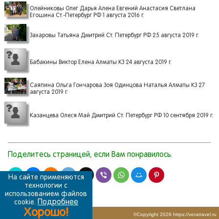
Олейниковы Олег Дарья Алена Евгений Анастасия Светлана
Егошина Ст.-Петербург РФ 1 августа 2016 г.
Захаровы Татьяна Дмитрий Ст. Петербург РФ 25 августа 2019 г.
Бабакины Виктор Елена Алматы КЗ 24 августа 2019 г.
Саяпина Ольга Гончарова Зоя Одинцова Наталья Алматы КЗ 27
августа 2019 г.
Казанцева Олеся Май Дмитрий Ст. Петербург РФ 10 сентября 2019 г.
Поделитесь страницей, если Вам понравилось.
На сайте применяются
технологии с
использованием файлов
Подробнее
cookie.
Хорошо!
Политика конфиденциальности
©Copyright 2026
https://veratravel.ru