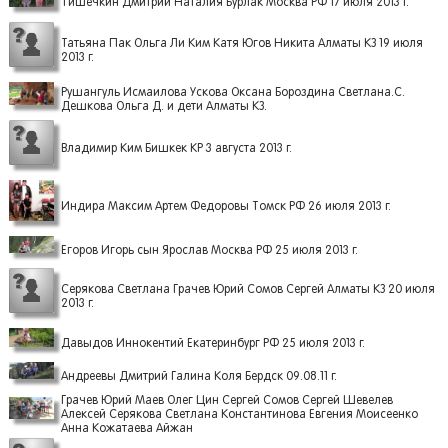
Тишечкин Дмитрий Наталия Бурлак Москва РФ 17 июля 2013 г.
Татьяна Пак Ольга Ли Ким Катя Югов Никита Алматы КЗ 19 июля
2013 г.
Рушангуль Исмаилова Ускова Оксана Бороздина Светлана.С.
Дешкова Ольга Д. и дети Алматы КЗ.
Владимир Ким Бишкек КР 3 августа 2013 г.
Индира Максим Артем Федоровы Томск РФ 26 июля 2013 г.
Егоров Игорь сын Ярослав Москва РФ 25 июля 2013 г.
Серякова Светлана Грачев Юрий Сомов Сергей Алматы КЗ 20 июля
2013 г.
Давыдов Иннокентий Екатеринбург РФ 25 июля 2013 г.
Андреевы Дмитрий Галина Коля Бердск 09.08.11 г.
Грачев Юрий Маев Олег Цин Сергей Сомов Сергей Шевелев
Алексей Серякова Светлана Константинова Евгения Моисеенко
Анна Кожатаева Айжан