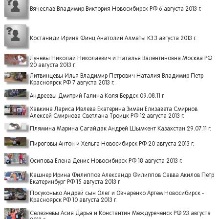
Вячеслав Владимир Виктория Новосибирск РФ 6 августа 2013 г.
Костаниди Ирина Финц Анатолий Алматы КЗ 3 августа 2013 г.
Луневы Николай Николаевич и Наталья Валентиновна Москва РФ
20 августа 2013 г.
Литвинцевы Илья Владимир Петрович Наталия Владимир Петр
Красноярск РФ 7 августа 2013 г.
Андреевы Дмитрий Галина Коля Бердск 09.08.11 г.
Хавкина Лариса Ивлева Екатерина Зиман Елизавета Смирнов
Алексей Смирнова Светлана Троицк РФ 12 августа 2013 г.
Плямина Марина Сагайдак Андрей Шымкент Казахстан 29.07.11 г.
Пироговы Антон и Хельга Новосибирск РФ 20 августа 2013 г.
Осипова Елена Денис Новосибирск РФ 18 августа 2013 г.
Кашнер Ирина Филиппов Александр Филиппов Савва Акилов Петр
Екатеринбург РФ 15 августа 2013 г.
Посуконько Андрей сын Олег и Овчаренко Артем Новосибирск -
Красноярск РФ 10 августа 2013 г.
Селезневы Асия Дарья и Константин Междуреченск РФ 23 августа