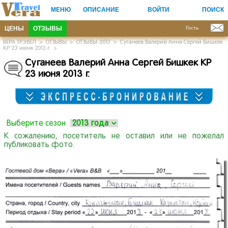
МЕНЮ
ОПИСАНИЕ
ВОЙТИ
ПОИСК
ЦЕНЫ
ОТЗЫВЫ
Гость
ВЕРА ТРЭВЕЛ
>
ОТЗЫВЫ
>
ОТЗЫВЫ-2013
>
Суганеев Валерий Анна Сергей Бишкек
КР 23 июня 2013 г.
>
Суганеев Валерий Анна Сергей Бишкек КР
23 июня 2013 г.
Выберите сезон
К сожалению, посетитель не оставил или не пожелал
публиковать фото.