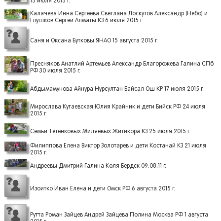
15 июля 2015 г.
Калачева Инна Сергеева Светлана Лоскутов Александр (Небо) и
Глушков Сергей Алматы КЗ 6 июля 2015 г.
Саня и Оксана Бутковы ЯНАО 15 августа 2015 г.
Пресняков Анатлий Артемьев Александр Благорожева Галина СПб
РФ 30 июля 2015 г.
Абдымамунова Айнура Нурсултан Байсал Ош КР 17 июля 2015 г.
Мирослава Кугаевская Юлия Крайник и дети Бийск РФ 24 июля
2015 г.
Семьи Тетенковых Миляевых Житикора КЗ 25 июля 2015 г.
Филиппова Елена Виктор Золотарев и дети Костанай КЗ 21 июля
2015 г.
Андреевы Дмитрий Галина Коля Бердск 09.08.11 г.
Изоитко Иван Елена и дети Омск РФ 6 августа 2015 г.
Рутта Роман Зайцев Андрей Зайцева Полина Москва РФ 1 августа