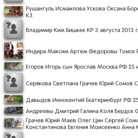
Рушангуль Исмаилова Ускова Оксана Бор
КЗ.
Владимир Ким Бишкек КР 3 августа 2013 г
Индира Максим Артем Федоровы Томск РФ
Егоров Игорь сын Ярослав Москва РФ 25 и
Серякова Светлана Грачев Юрий Сомов Се
Давыдов Иннокентий Екатеринбург РФ 25 
Андреевы Дмитрий Галина Коля Бердск 09.
Грачев Юрий Маев Олег Цин Сергей Сом
Константинова Евгения Моисеенко Анна