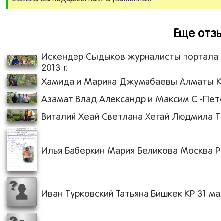
Еще отзы
Искендер Сыдыков журналисты портала c
2013 г.
Хамида и Марина Джумабаевы Алматы Каз
Азамат Влад Александр и Максим С.-Пете
Виталий Хеай Светлана Хегай Людмила То
Илья Баберкин Мария Беликова Москва РФ 
Иван Турковский Татьяна Бишкек КР 31 мая