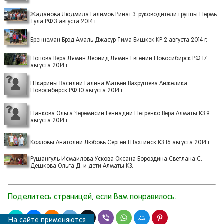
Жаданова Людмила Галимов Ринат З. руководители группы Пермь
Тула РФ 3 августа 2014 г.
Бреннеман Брэд Амаль Джасур Тима Бишкек КР 2 августа 2014 г.
Попова Вера Лямин Леонид Лямин Евгений Новосибирск РФ 17
августа 2014 г.
Шкарины Василий Галина Матвей Вахрушева Анжелика
Новосибирск РФ 10 августа 2014 г.
Панкова Ольга Черемисин Геннадий Петренко Вера Алматы КЗ 9
августа 2014 г.
Козловы Анатолий Любовь Сергей Шахтинск КЗ 16 августа 2014 г.
Рушангуль Исмаилова Ускова Оксана Бороздина Светлана.С.
Дешкова Ольга Д. и дети Алматы КЗ.
Поделитесь страницей, если Вам понравилось.
На сайте применяются