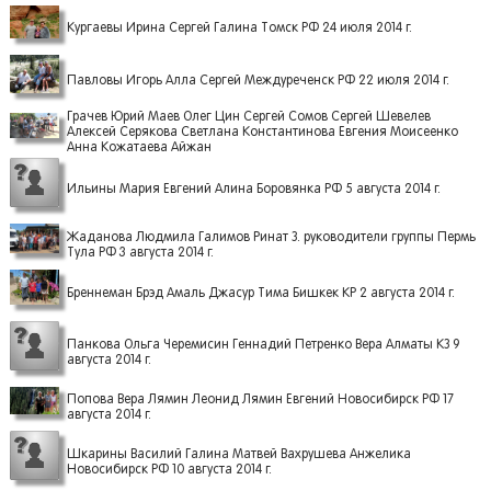
Кургаевы Ирина Сергей Галина Томск РФ 24 июля 2014 г.
Павловы Игорь Алла Сергей Междуреченск РФ 22 июля 2014 г.
Грачев Юрий Маев Олег Цин Сергей Сомов Сергей Шевелев
Алексей Серякова Светлана Константинова Евгения Моисеенко
Анна Кожатаева Айжан
Ильины Мария Евгений Алина Боровянка РФ 5 августа 2014 г.
Жаданова Людмила Галимов Ринат З. руководители группы Пермь
Тула РФ 3 августа 2014 г.
Бреннеман Брэд Амаль Джасур Тима Бишкек КР 2 августа 2014 г.
Панкова Ольга Черемисин Геннадий Петренко Вера Алматы КЗ 9
августа 2014 г.
Попова Вера Лямин Леонид Лямин Евгений Новосибирск РФ 17
августа 2014 г.
Шкарины Василий Галина Матвей Вахрушева Анжелика
Новосибирск РФ 10 августа 2014 г.