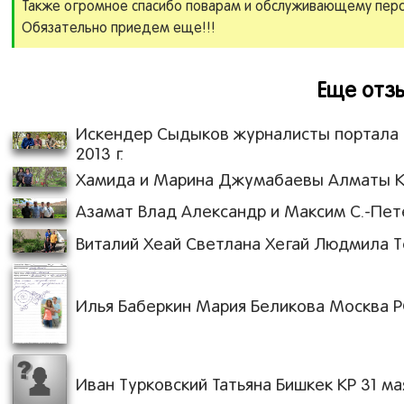
Также огромное спасибо поварам и обслуживающему перс
Обязательно приедем еще!!!
Еще отзы
Искендер Сыдыков журналисты портала c
2013 г.
Хамида и Марина Джумабаевы Алматы Каз
Азамат Влад Александр и Максим С.-Пете
Виталий Хеай Светлана Хегай Людмила То
Илья Баберкин Мария Беликова Москва РФ 
Иван Турковский Татьяна Бишкек КР 31 мая