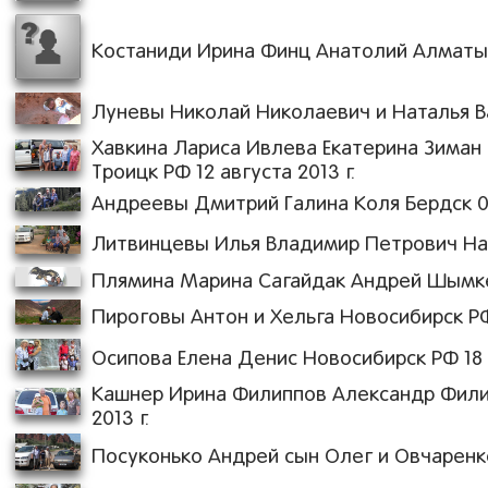
Костаниди Ирина Финц Анатолий Алматы К
Луневы Николай Николаевич и Наталья Ва
Хавкина Лариса Ивлева Екатерина Зиман
Троицк РФ 12 августа 2013 г.
Андреевы Дмитрий Галина Коля Бердск 09.
Литвинцевы Илья Владимир Петрович Ната
Плямина Марина Сагайдак Андрей Шымкент
Пироговы Антон и Хельга Новосибирск РФ 
Осипова Елена Денис Новосибирск РФ 18 а
Кашнер Ирина Филиппов Александр Филип
2013 г.
Посуконько Андрей сын Олег и Овчаренко