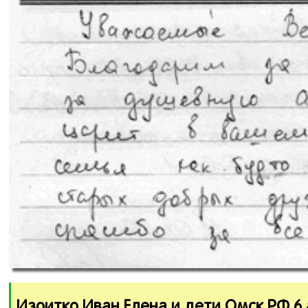
Изоитко Иван Елена и дети Омск РФ 6 а