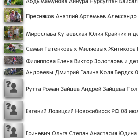
Абдымамунова Айнура Нурсултан Байсал О
Пресняков Анатлий Артемьев Александр 
Мирослава Кугаевская Юлия Крайник и дет
Семьи Тетенковых Миляевых Житикора КЗ
Филиппова Елена Виктор Золотарев и дети
Андреевы Дмитрий Галина Коля Бердск 09.
Рутта Роман Зайцев Андрей Зайцева Полин
Евгений Лозицкий Новосибирск РФ 08 июля
Гриневич Ольга Степан Анастасия Юдина О