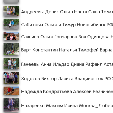
Андреевы Денис Ольга Настя Саша Томск Р
Сабитовы Ольга и Тимур Новосибирск РФ 1
Саяпина Ольга Гончарова Зоя Одинцова Н
Барт Константин Наталья Тимофей Барнаул
Ганеевы Анна Ильдар Диана Рафаил Астана
Ходосов Виктор Лариса Владивосток РФ 27
Надежда Кондратьева Алексей Резниченко
Назаренко Максим Ирина Москва_Люберцы