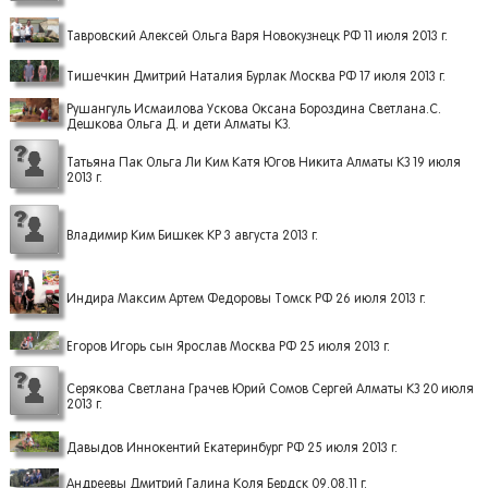
Тавровский Алексей Ольга Варя Новокузнецк РФ 11 июля 2013 г.
Тишечкин Дмитрий Наталия Бурлак Москва РФ 17 июля 2013 г.
Рушангуль Исмаилова Ускова Оксана Бороздина Светлана.С.
Дешкова Ольга Д. и дети Алматы КЗ.
Татьяна Пак Ольга Ли Ким Катя Югов Никита Алматы КЗ 19 июля
2013 г.
Владимир Ким Бишкек КР 3 августа 2013 г.
Индира Максим Артем Федоровы Томск РФ 26 июля 2013 г.
Егоров Игорь сын Ярослав Москва РФ 25 июля 2013 г.
Серякова Светлана Грачев Юрий Сомов Сергей Алматы КЗ 20 июля
2013 г.
Давыдов Иннокентий Екатеринбург РФ 25 июля 2013 г.
Андреевы Дмитрий Галина Коля Бердск 09.08.11 г.