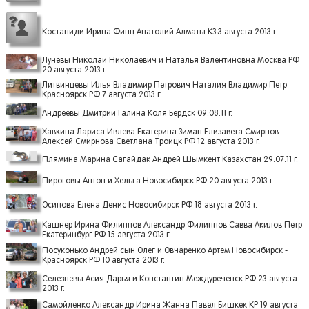
Костаниди Ирина Финц Анатолий Алматы КЗ 3 августа 2013 г.
Луневы Николай Николаевич и Наталья Валентиновна Москва РФ
20 августа 2013 г.
Литвинцевы Илья Владимир Петрович Наталия Владимир Петр
Красноярск РФ 7 августа 2013 г.
Андреевы Дмитрий Галина Коля Бердск 09.08.11 г.
Хавкина Лариса Ивлева Екатерина Зиман Елизавета Смирнов
Алексей Смирнова Светлана Троицк РФ 12 августа 2013 г.
Плямина Марина Сагайдак Андрей Шымкент Казахстан 29.07.11 г.
Пироговы Антон и Хельга Новосибирск РФ 20 августа 2013 г.
Осипова Елена Денис Новосибирск РФ 18 августа 2013 г.
Кашнер Ирина Филиппов Александр Филиппов Савва Акилов Петр
Екатеринбург РФ 15 августа 2013 г.
Посуконько Андрей сын Олег и Овчаренко Артем Новосибирск -
Красноярск РФ 10 августа 2013 г.
Селезневы Асия Дарья и Константин Междуреченск РФ 23 августа
2013 г.
Самойленко Александр Ирина Жанна Павел Бишкек КР 19 августа