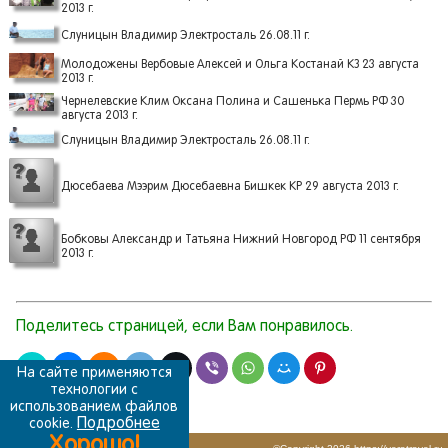
2013 г.
Слуницын Владимир Электросталь 26.08.11 г.
Молодожены Вербовые Алексей и Ольга Костанай КЗ 23 августа
2013 г.
Чернелевские Клим Оксана Полина и Сашенька Пермь РФ 30
августа 2013 г.
Слуницын Владимир Электросталь 26.08.11 г.
Дюсебаева Мээрим Дюсебаевна Бишкек КР 29 августа 2013 г.
Бобковы Александр и Татьяна Нижний Новгород РФ 11 сентября
2013 г.
Поделитесь страницей, если Вам понравилось.
На сайте применяются
технологии с
использованием файлов
Подробнее
cookie.
Хорошо!