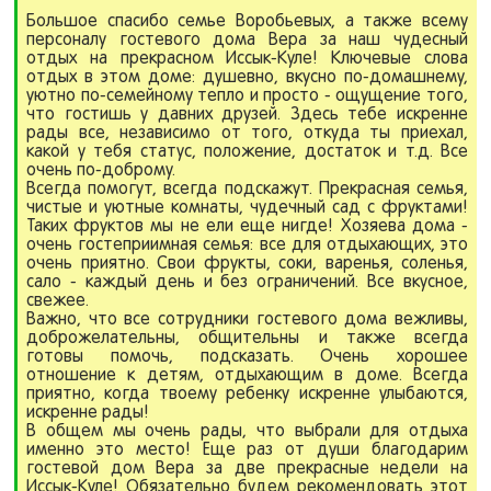
Большое спасибо семье Воробьевых, а также всему
персоналу гостевого дома Вера за наш чудесный
отдых на прекрасном Иссык-Куле! Ключевые слова
отдых в этом доме: душевно, вкусно по-домашнему,
уютно по-семейному тепло и просто - ощущение того,
что гостишь у давних друзей. Здесь тебе искренне
рады все, независимо от того, откуда ты приехал,
какой у тебя статус, положение, достаток и т.д. Все
очень по-доброму.
Всегда помогут, всегда подскажут. Прекрасная семья,
чистые и уютные комнаты, чудечный сад с фруктами!
Таких фруктов мы не ели еще нигде! Хозяева дома -
очень гостеприимная семья: все для отдыхающих, это
очень приятно. Свои фрукты, соки, варенья, соленья,
сало - каждый день и без ограничений. Все вкусное,
свежее.
Важно, что все сотрудники гостевого дома вежливы,
доброжелательны, общительны и также всегда
готовы помочь, подсказать. Очень хорошее
отношение к детям, отдыхающим в доме. Всегда
приятно, когда твоему ребенку искренне улыбаются,
искренне рады!
В общем мы очень рады, что выбрали для отдыха
именно это место! Еще раз от души благодарим
гостевой дом Вера за две прекрасные недели на
Иссык-Куле! Обязательно будем рекомендовать этот