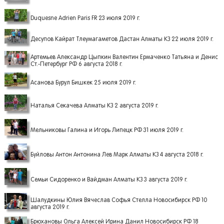
Duquesne Adrien Paris FR 23 июля 2019 г.
Десупов Кайрат Тлеумагаметов Дастан Алматы КЗ 22 июля 2019 г.
Артемьев Александр Цыпкин Валентин Ермаченко Татьяна и Денис
Ст.-Петербург РФ 6 августа 2018 г.
Асанова Бурул Бишкек 25 июля 2019 г.
Наталья Секачева Алматы КЗ 2 августа 2019 г.
Мельниковы Галина и Игорь Липецк РФ 31 июля 2019 г.
Буйловы Антон Антонина Лев Марк Алматы КЗ 4 августа 2018 г.
Семьи Сидоренко и Вайдман Алматы КЗ 3 августа 2019 г.
Шалудкины Юлия Вячеслав Софья Стелла Новосибирск РФ 10
августа 2019 г.
Брюхановы Ольга Алексей Ирина Данил Новосибирск РФ 18