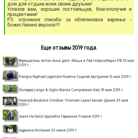
дом для отдыха всем своим друзьям!
Успехов вам, хороших постояльцев, благополучия и
процветания!
P.S. огромное спасибо за облепиховое варенье -
божественно вкусное!!!
Еще отзывы 2019 года.
Верещагины Антон Анна дети: Миша и Лев Новосибирск РФ 10 мая
2019 г.
Flavigny Raphael Legendre Noemie Сидней Австралия 13 мая 2019 г.
Giuseppe Longo & Giglio Marisa Campobasso Italy 18 мая 2019 г.
Yaakoub Boukzine Christian Thomsen Lasse Hansen Дания 29 мая
2019 г.
Jeane He Denis Spadafira Германия 11 июня 2019 г.
Адриана Испания 26 июня 2019 г.