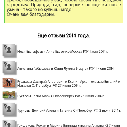
Время, проведенное у вас, можно сравнить с поездкой
к родным. Природа, сад, вечерние посиделки после
ужина - такого не купишь нигде!
Очень вам благодарны.
Еще отзывы 2014 года.
Илья Евстафьев и Анна Евсеенко Москва РФ 11 мая 2014 г.
Августина Габышева и Юлия Лукина Иркутск РФ 11 июня 2014 г.
Русаковы Дмитрий Анастасия и Ксения Архангельские Виталий и
Наталья С.-Петербург РФ 27 июня 2014 г.
Сусловы Елена Мария Новосибирск РФ 28 июня 2014 г.
Труновы Дмитрий Алена и Татьяна С.-Петербург РФ 2 июля 2014 г.
Гришаковы Роман и Марина Винница Украина Алматы КЗ 7 июля