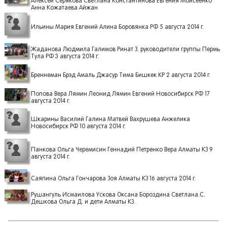
Алексей Серякова Светлана Константинова Евгения Моисеенко
Анна Кожатаева Айжан
Ильины Мария Евгений Алина Боровянка РФ 5 августа 2014 г.
Жаданова Людмила Галимов Ринат З. руководители группы Пермь
Тула РФ 3 августа 2014 г.
Бреннеман Брэд Амаль Джасур Тима Бишкек КР 2 августа 2014 г.
Попова Вера Лямин Леонид Лямин Евгений Новосибирск РФ 17
августа 2014 г.
Шкарины Василий Галина Матвей Вахрушева Анжелика
Новосибирск РФ 10 августа 2014 г.
Панкова Ольга Черемисин Геннадий Петренко Вера Алматы КЗ 9
августа 2014 г.
Саяпина Ольга Гончарова Зоя Алматы КЗ 16 августа 2014 г.
Рушангуль Исмаилова Ускова Оксана Бороздина Светлана.С.
Дешкова Ольга Д. и дети Алматы КЗ.