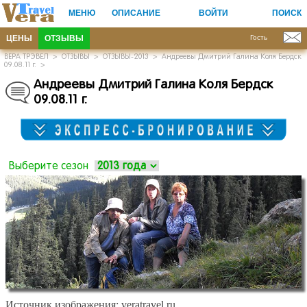
МЕНЮ
ОПИСАНИЕ
ВОЙТИ
ПОИСК
ЦЕНЫ
ОТЗЫВЫ
Гость
ВЕРА ТРЭВЕЛ
>
ОТЗЫВЫ
>
ОТЗЫВЫ-2013
>
Андреевы Дмитрий Галина Коля Бердск
09.08.11 г.
>
Андреевы Дмитрий Галина Коля Бердск
09.08.11 г.
Выберите сезон
Источник изображения:
veratravel.ru