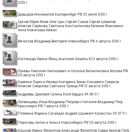
2013 г.
Давыдов Иннокентий Екатеринбург РФ 25 июля 2013 г.
Грачев Юрий Маев Олег Цин Сергей Сомов Сергей Шевелев
Алексей Серякова Светлана Константинова Евгения Моисеенко
Анна Кожатаева Айжан
Вячеслав Владимир Виктория Новосибирск РФ 6 августа 2013 г.
Костаниди Ирина Финц Анатолий Алматы КЗ 3 августа 2013 г.
Луневы Николай Николаевич и Наталья Валентиновна Москва РФ
20 августа 2013 г.
Хавкина Лариса Ивлева Екатерина Зиман Елизавета Смирнов
Алексей Смирнова Светлана Троицк РФ 12 августа 2013 г.
Андреевы Дмитрий Галина Коля Бердск 09.08.11 г.
Литвинцевы Илья Владимир Петрович Наталия Владимир Петр
Красноярск РФ 7 августа 2013 г.
Плямина Марина Сагайдак Андрей Шымкент Казахстан 29.07.11 г.
Пироговы Антон и Хельга Новосибирск РФ 20 августа 2013 г.
Кашнер Ирина Филиппов Александр Филиппов Савва Акилов Петр