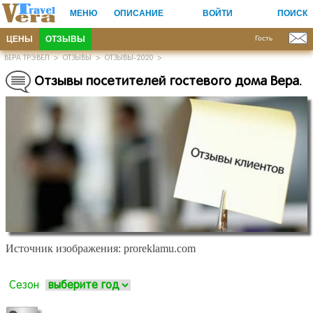
МЕНЮ
ОПИСАНИЕ
ВОЙТИ
ПОИСК
ЦЕНЫ
ОТЗЫВЫ
Гость
ВЕРА ТРЭВЕЛ
>
ОТЗЫВЫ
>
ОТЗЫВЫ-2020
>
Отзывы посетителей гостевого дома Вера.
Источник изображения: proreklamu.com
Сезон