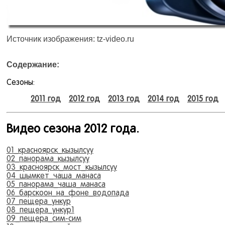
Источник изображения: tz-video.ru
Содержание:
Сезоны:
2011 год
2012 год
2013 год
2014 год
2015 год
Видео сезона 2012 года.
01_красноярск_кызылсуу
02_панорама_кызылсуу
03_красноярск_мост_кызылсуу
04_шымкет_чаша_манаса
05_панорама_чаша_манаса
06_барскоон_на_фоне_водопада
07_пещера_ункур
08_пещера_ункур1
09_пещера_сим-сим