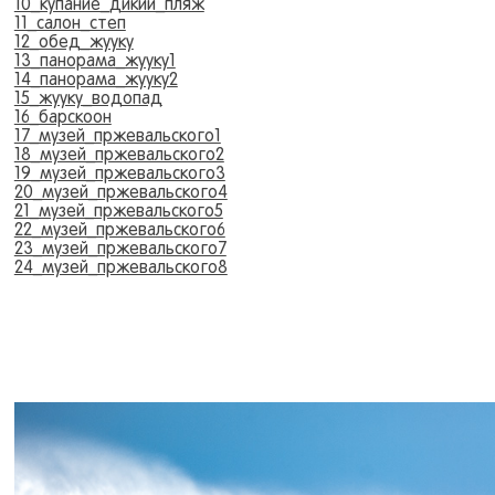
10_купание_дикий_пляж
11_салон_степ
12_обед_жууку
13_панорама_жууку1
14_панорама_жууку2
15_жууку_водопад
16_барскоон
17_музей_пржевальского1
18_музей_пржевальского2
19_музей_пржевальского3
20_музей_пржевальского4
21_музей_пржевальского5
22_музей_пржевальского6
23_музей_пржевальского7
24_музей_пржевальского8