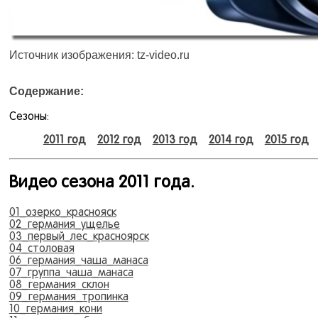
Источник изображения: tz-video.ru
Содержание:
Сезоны:
2011 год
2012 год
2013 год
2014 год
2015 год
Видео сезона 2011 года.
01_озерко_краснояск
02_германия_ущелье
03_первый_лес_красноярск
04_столовая
06_германия_чаша_манаса
07_группа_чаша_манаса
08_германия_склон
09_германия_тропинка
10_германия_кони