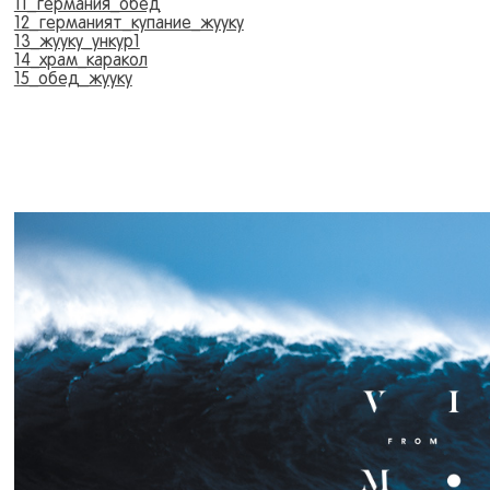
11_германия_обед
12_германият_купание_жууку
13_жууку_ункур1
14_храм_каракол
15_обед_жууку