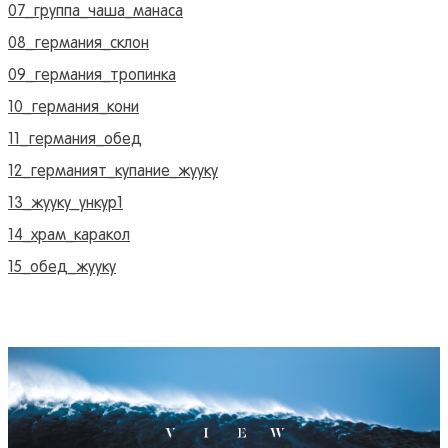
07_группа_чаша_манаса
08_германия_склон
09_германия_тропинка
10_германия_кони
11_германия_обед
12_германият_купание_жууку
13_жууку_ункур1
14_храм_каракол
15_обед_жууку