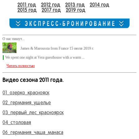
2011 год
2012 год
2013 год
2014 год
2015 год
2017 год
2019 год
О нас пишут...
James & Maroussia from France 15 июля 2019 г.
We spent one night at Vera guesthouse with a warm ...
Читать полностью
Видео сезона 2011 года.
01_озерко_краснояск
02_германия_ущелье
03_первый_лес_красноярск
04_столовая
06_германия_чаша_манаса