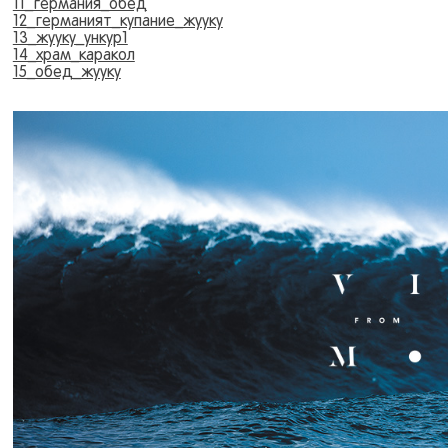
11_германия_обед
12_германият_купание_жууку
13_жууку_ункур1
14_храм_каракол
15_обед_жууку