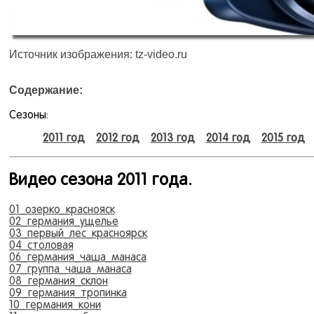
Источник изображения: tz-video.ru
Содержание:
Сезоны:
2011 год
2012 год
2013 год
2014 год
2015 год
Видео сезона 2011 года.
01_озерко_краснояск
02_германия_ущелье
03_первый_лес_красноярск
04_столовая
06_германия_чаша_манаса
07_группа_чаша_манаса
08_германия_склон
09_германия_тропинка
10_германия_кони