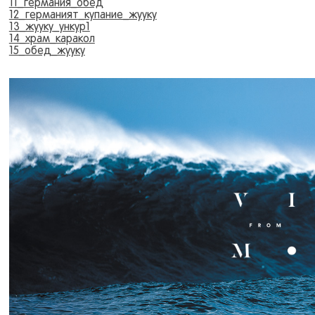
11_германия_обед
12_германият_купание_жууку
13_жууку_ункур1
14_храм_каракол
15_обед_жууку