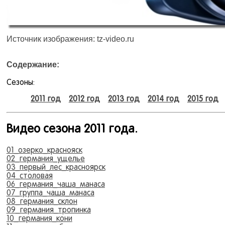
Источник изображения: tz-video.ru
Содержание:
Сезоны:
2011 год
2012 год
2013 год
2014 год
2015 год
Видео сезона 2011 года.
01_озерко_краснояск
02_германия_ущелье
03_первый_лес_красноярск
04_столовая
06_германия_чаша_манаса
07_группа_чаша_манаса
08_германия_склон
09_германия_тропинка
10_германия_кони