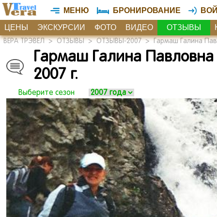
МЕНЮ
БРОНИРОВАНИЕ
ВО
ЦЕНЫ
ЭКСКУРСИИ
ФОТО
ВИДЕО
ОТЗЫВЫ
ВЕРА ТРЭВЕЛ
>
ОТЗЫВЫ
>
ОТЗЫВЫ-2007
>
Гармаш Галина Пав
Гармаш Галина Павловна 
2007 г.
Выберите сезон