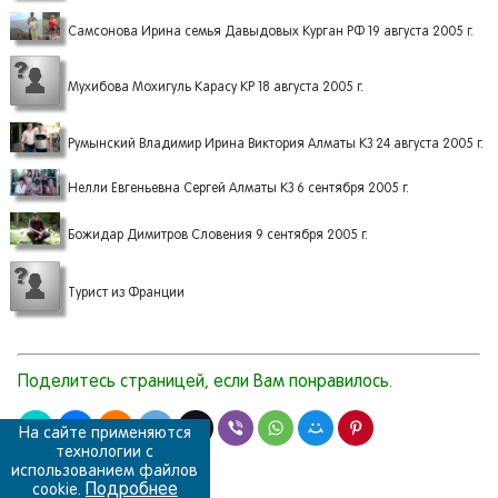
Самсонова Ирина семья Давыдовых Курган РФ 19 августа 2005 г.
Мухибова Мохигуль Карасу КР 18 августа 2005 г.
Румынский Владимир Ирина Виктория Алматы КЗ 24 августа 2005 г.
Нелли Евгеньевна Сергей Алматы КЗ 6 сентября 2005 г.
Божидар Димитров Словения 9 сентября 2005 г.
Турист из Франции
Поделитесь страницей, если Вам понравилось.
На сайте применяются
технологии с
использованием файлов
Подробнее
cookie.