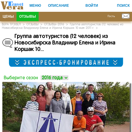
МЕНЮ
ОПИСАНИЕ
ВОЙТИ
ПОИСК
ЦЕНЫ
ОТЗЫВЫ
Гость
ВЕРА ТРЭВЕЛ
>
ОТЗЫВЫ
>
ОТЗЫВЫ-2016
>
Группа автотуристов (12 человек) из
Новосибирска Владимир Елена и Ирина Коршак 10 мая 2011 г.
>
Группа автотуристов
(12 человек)
из
Новосибирска Владимир Елена и Ирина
Коршак 10.
.
.
Выберите сезон