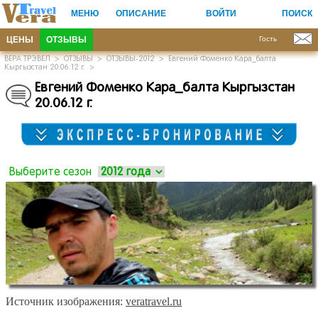
МЕНЮ
ОПИСАНИЕ
ВОЙТИ
ПОИСК
ЦЕНЫ
ОТЗЫВЫ
Гость
ВЕРА ТРЭВЕЛ
>
ОТЗЫВЫ
>
ОТЗЫВЫ-2012
>
Евгений Фоменко Кара_балта
Кыргызстан 20.06.12 г.
>
Евгений Фоменко Кара_балта Кыргызстан
20.06.12 г.
Выберите сезон
Источник изображения:
veratravel.ru