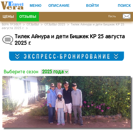
МЕНЮ
ОПИСАНИЕ
ВОЙТИ
ПОИСК
ЦЕНЫ
ОТЗЫВЫ
Гость
ВЕРА ТРЭВЕЛ
>
ОТЗЫВЫ
>
ОТЗЫВЫ-2025
>
Тилек Айнура и дети Бишкек КР 25
августа 2025 г.
>
Тилек Айнура и дети Бишкек КР 25 августа
2025 г.
Выберите сезон