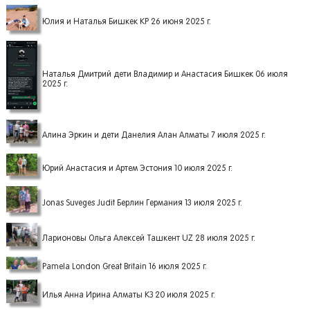
Юлия и Наталья Бишкек КР 26 июня 2025 г.
Наталья Дмитрий дети Владимир и Анастасия Бишкек 06 июля
2025 г.
Алина Эркин и дети Данелия Алан Алматы 7 июля 2025 г.
Юрий Анастасия и Артем Эстония 10 июля 2025 г.
Jonas Suveges Judit Берлин Германия 13 июля 2025 г.
Ларионовы Ольга Алексей Ташкент UZ 28 июля 2025 г.
Pamela London Great Britain 16 июля 2025 г.
Илья Анна Ирина Алматы КЗ 20 июля 2025 г.