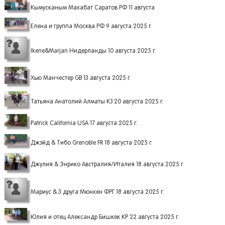
Кымусканым Махабат Саратов РФ 11 августа
Елена и группа Москва РФ 9 августа 2025 г.
Ikene&Marjan Нидерланды 10 августа 2025 г.
Хью Манчестер GB 13 августа 2025 г.
Татьяна Анатолий Алматы КЗ 20 августа 2025 г.
Patrick California USA 17 августа 2025 г.
Джэйд & Тибо Grenoble FR 18 августа 2025 г.
Джулия & Энрико Австралия/Италия 18 августа 2025 г.
Мариус & 3 друга Мюнхен ФРГ 18 августа 2025 г.
Юлия и отец Александр Бишкек КР 22 августа 2025 г.