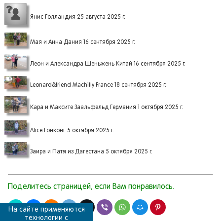
Янис Голландия 25 августа 2025 г.
Мая и Анна Дания 16 сентября 2025 г.
Леон и Александра Шеньжень Китай 16 сентября 2025 г.
Leonard&friend Machilly France 18 сентября 2025 г.
Кара и Максите Заальфельд Германия 1 октября 2025 г.
Alice Гонконг 5 октября 2025 г.
Заира и Патя из Дагестана 5 октября 2025 г.
Поделитесь страницей, если Вам понравилось.
На сайте применяются
технологии с