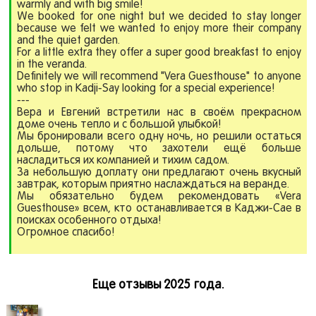
warmly and with big smile!
We booked for one night but we decided to stay longer
because we felt we wanted to enjoy more their company
and the quiet garden.
For a little extra they offer a super good breakfast to enjoy
in the veranda.
Definitely we will recommend "Vera Guesthouse" to anyone
who stop in Kadji-Say looking for a special experience!
---
Вера и Евгений встретили нас в своём прекрасном
доме очень тепло и с большой улыбкой!
Мы бронировали всего одну ночь, но решили остаться
дольше, потому что захотели ещё больше
насладиться их компанией и тихим садом.
За небольшую доплату они предлагают очень вкусный
завтрак, которым приятно наслаждаться на веранде.
Мы обязательно будем рекомендовать «Vera
Guesthouse» всем, кто останавливается в Каджи-Сае в
поисках особенного отдыха!
Огромное спасибо!
Еще отзывы 2025 года.