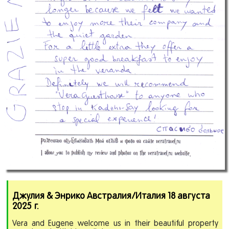
Джулия
&
Энрико Австралия/Италия 18 августа
2025 г.
Vera and Eugene welcome us in their beautiful property