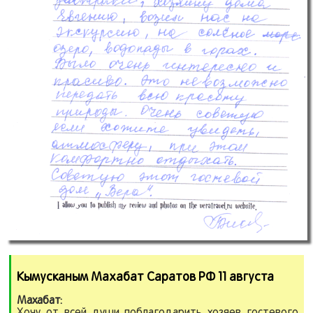
Кымусканым Махабат Саратов РФ 11 августа
Махабат:
Хочу от всей души поблагодарить хозяев гостевого