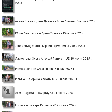
2025 г.
Алина Эркин и дети Данелия Алан Алматы 7 июля 2025 г.
Юрий Анастасия и Артем Эстония 10 июля 2025 г.
Jonas Suveges Judit Берлин Германия 13 июля 2025 г.
Ларионовы Ольга Алексей Ташкент UZ 28 июля 2025 г.
Pamela London Great Britain 16 июля 2025 г.
Илья Анна Ирина Алматы КЗ 20 июля 2025 г.
Асель Бауржан Темиртау КЗ 24 июля 2025 г.
Нурлан и Чынара Каракол КР 25 июля 2025 г.