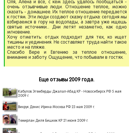
Оля, Алена и все, с кем здесь удалось пообщаться -
очень отзывчивые люди. Отношение теплое, можно
сказать - домашнее. Их теплое отношение передается
к гостям. Эти люди создают сказку отдыха: сегодня мы
взбираемся в гору на водопады, а завтра уже ищешь
святые источники... Дни летят незаметно, как одно
мгновение.
Хочу отметить: отдых подходит для тех, ко ищет
тишины и уединения. Не составляет труда найти такое
место и на пляже.
Спасибо Вере и Евгению за теплое отношение,
внимание и заботу. Ощущение, что побывали в гостях.
Еще отзывы 2009 года.
Кабулов Эгемберды Джалал-Абад КР - Новосибирск РФ 5 мая
2009 г.
Вихрук Денис Ирина Москва РФ 23 мая 2009 г.
Темирлан Диля Бишкек КР 21 июня 2009 г.