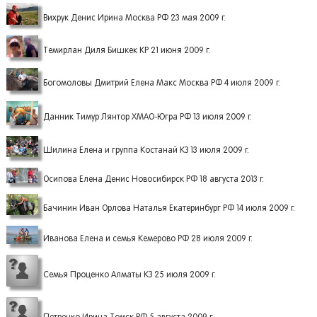
Вихрук Денис Ирина Москва РФ 23 мая 2009 г.
Темирлан Диля Бишкек КР 21 июня 2009 г.
Богомоловы Дмитрий Елена Макс Москва РФ 4 июля 2009 г.
Данник Тимур Лянтор ХМАО-Югра РФ 13 июля 2009 г.
Шилина Елена и группа Костанай КЗ 13 июля 2009 г.
Осипова Елена Денис Новосибирск РФ 18 августа 2013 г.
Бачинин Иван Орлова Наталья Екатеринбург РФ 14 июля 2009 г.
Иванова Елена и семья Кемерово РФ 28 июля 2009 г.
Семья Проценко Алматы КЗ 25 июля 2009 г.