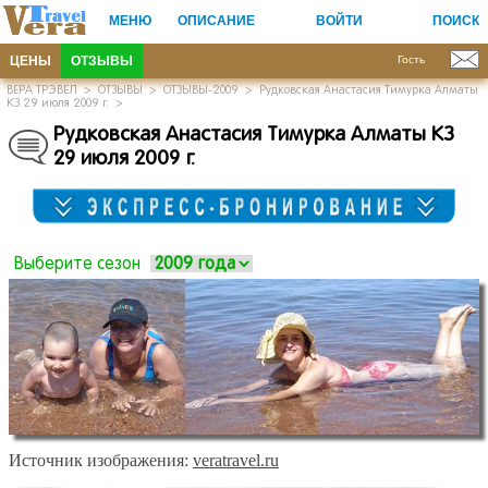
МЕНЮ
ОПИСАНИЕ
ВОЙТИ
ПОИСК
ЦЕНЫ
ОТЗЫВЫ
Гость
ВЕРА ТРЭВЕЛ
>
ОТЗЫВЫ
>
ОТЗЫВЫ-2009
>
Рудковская Анастасия Тимурка Алматы
КЗ 29 июля 2009 г.
>
Рудковская Анастасия Тимурка Алматы КЗ
29 июля 2009 г.
Выберите сезон
Источник изображения:
veratravel.ru