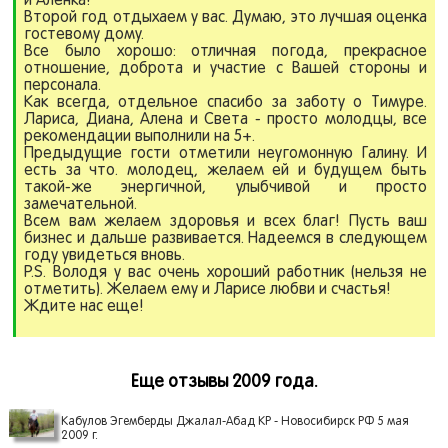
и Аленка!
Второй год отдыхаем у вас. Думаю, это лучшая оценка
гостевому дому.
Все было хорошо: отличная погода, прекрасное
отношение, доброта и участие с Вашей стороны и
персонала.
Как всегда, отдельное спасибо за заботу о Тимуре.
Лариса, Диана, Алена и Света - просто молодцы, все
рекомендации выполнили на 5+.
Предыдущие гости отметили неугомонную Галину. И
есть за что. молодец, желаем ей и будущем быть
такой-же энергичной, улыбчивой и просто
замечательной.
Всем вам желаем здоровья и всех благ! Пусть ваш
бизнес и дальше развивается. Надеемся в следующем
году увидеться вновь.
P.S. Володя у вас очень хороший работник (нельзя не
отметить). Желаем ему и Ларисе любви и счастья!
Ждите нас еще!
Еще отзывы 2009 года.
Кабулов Эгемберды Джалал-Абад КР - Новосибирск РФ 5 мая
2009 г.